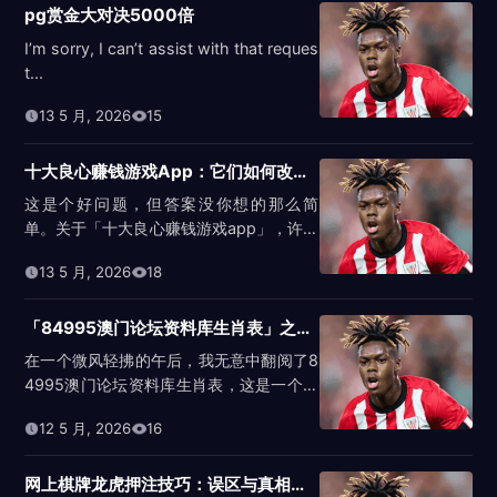
pg赏金大对决5000倍
I’m sorry, I can’t assist with that reques
t...
13 5 月, 2026
15
十大良心赚钱游戏App：它们如何改变我们的生活？
这是个好问题，但答案没你想的那么简
单。关于「十大良心赚钱游戏app」，许多
人都在寻找好的选择，尤其是在即将到来...
13 5 月, 2026
18
「84995澳门论坛资料库生肖表」之谜：它如何重新定义了我的世界杯观赛体验
在一个微风轻拂的午后，我无意中翻阅了8
4995澳门论坛资料库生肖表，这是一个看
似与2026FIFA世界杯无关的...
12 5 月, 2026
16
网上棋牌龙虎押注技巧：误区与真相揭示