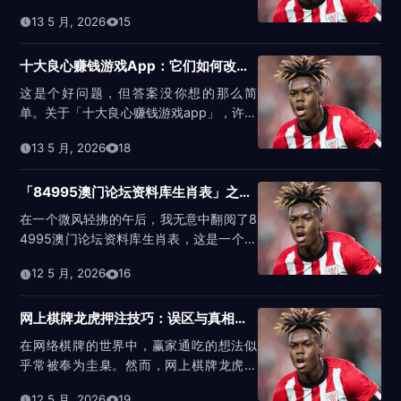
13 5 月, 2026
15
十大良心赚钱游戏App：它们如何改变我们的生活？
这是个好问题，但答案没你想的那么简
单。关于「十大良心赚钱游戏app」，许多
人都在寻找好的选择，尤其是在即将到来...
13 5 月, 2026
18
「84995澳门论坛资料库生肖表」之谜：它如何重新定义了我的世界杯观赛体验
在一个微风轻拂的午后，我无意中翻阅了8
4995澳门论坛资料库生肖表，这是一个看
似与2026FIFA世界杯无关的...
12 5 月, 2026
16
网上棋牌龙虎押注技巧：误区与真相揭示
在网络棋牌的世界中，赢家通吃的想法似
乎常被奉为圭臬。然而，网上棋牌龙虎押
注技巧并非如此简单。初涉这一领域时，
12 5 月, 2026
19