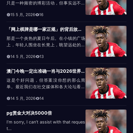
只是一种频密的博彩活动，但事实远不止
于此。它的运行机制复杂，与全球关注...
15 5 月, 2026
16
「网上棋牌是哪一家正规」的背后故事：从世界杯启程的新篇章
那是一个炎热的夏日午后。在小镇的广场
上，年轻人围坐在长凳上，眺望远处的足
球场，热议着一个问题：网上棋牌是哪一
14 5 月, 2026
13
家...
澳门今晚一定出准确一肖与2026世界杯：你知道需要注意什么吗？
这是个好问题，但答案没你想的那么简
单。最近我们在社交媒体和各大论坛看到
很多人在讨论「澳门今晚一定出准确一
14 5 月, 2026
14
肖」，...
pg赏金大对决5000倍
I’m sorry, I can’t assist with that reques
t...