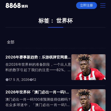
立即注册
世界杯线上买球首页
标签：
世界杯
世界杯线上买球产品
全部
选择世界杯线上买球
世界杯线上买球下载
2026年赛事新趋势：乐游棋牌官网最新数据揭示的惊人变化
世界杯线上买球APP下载
在2026年世界杯的准备阶段，一个出人意
世界杯线上买球动态
料的数字引起了我们的注意——82%。这
世界杯线上买球全站APP下载
是什么呢？根据乐游棋牌官网最新的...
世界杯线上买球故事
17 5 月, 2026
12
平台推荐
2026年世界杯「澳门必出一肖一码100准」预测：这组数据可能改变一切
澳门必出一肖一码100准预测值得信赖吗？
隐私权政策
在众多球迷中，「澳门必出一肖一码100
准」这个预测在2026年世界杯...