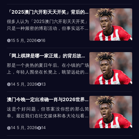
「2025澳门六开彩天天开奖」背后的迷思：与2026世界杯的意外关联
很多人认为「2025澳门六开彩天天开奖」
只是一种频密的博彩活动，但事实远不止
于此。它的运行机制复杂，与全球关注...
15 5 月, 2026
16
「网上棋牌是哪一家正规」的背后故事：从世界杯启程的新篇章
那是一个炎热的夏日午后。在小镇的广场
上，年轻人围坐在长凳上，眺望远处的足
球场，热议着一个问题：网上棋牌是哪一
14 5 月, 2026
13
家...
澳门今晚一定出准确一肖与2026世界杯：你知道需要注意什么吗？
这是个好问题，但答案没你想的那么简
单。最近我们在社交媒体和各大论坛看到
很多人在讨论「澳门今晚一定出准确一
14 5 月, 2026
14
肖」，...