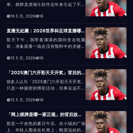
单。棋牌龙虎相斗软件近年来引起了不少
人的关注，特别是在即将到来的2026FI...
16 5 月, 2026
16
直播无处藏：2026世界杯足球直播哪里看？
那天下午，我带着满满的期待坐在电脑
前，准备观看一场在没有预料中的关键比
赛。心中不禁浮现一个问题：2026年世
15 5 月, 2026
16
界...
「2025澳门六开彩天天开奖」背后的迷思：与2026世界杯的意外关联
很多人认为「2025澳门六开彩天天开奖」
只是一种频密的博彩活动，但事实远不止
于此。它的运行机制复杂，与全球关注...
15 5 月, 2026
16
「网上棋牌是哪一家正规」的背后故事：从世界杯启程的新篇章
那是一个炎热的夏日午后。在小镇的广场
上，年轻人围坐在长凳上，眺望远处的足