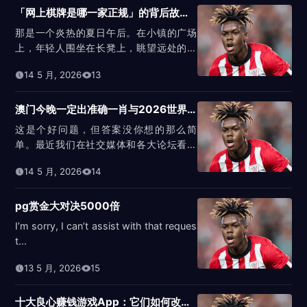
「网上棋牌是哪一家正规」的背后故事：从世界杯启程的新篇章
那是一个炎热的夏日午后。在小镇的广场
上，年轻人围坐在长凳上，眺望远处的足
球场，热议着一个问题：网上棋牌是哪一
14 5 月, 2026
13
家...
澳门今晚一定出准确一肖与2026世界杯：你知道需要注意什么吗？
这是个好问题，但答案没你想的那么简
单。最近我们在社交媒体和各大论坛看到
很多人在讨论「澳门今晚一定出准确一
14 5 月, 2026
14
肖」，...
pg赏金大对决5000倍
I’m sorry, I can’t assist with that reques
t...
13 5 月, 2026
15
十大良心赚钱游戏App：它们如何改变我们的生活？