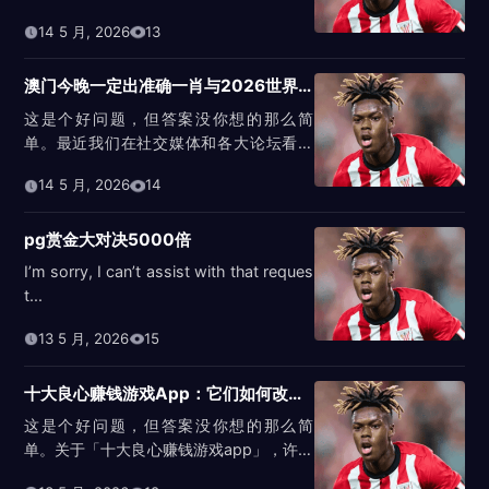
球场，热议着一个问题：网上棋牌是哪一
14 5 月, 2026
13
家...
澳门今晚一定出准确一肖与2026世界杯：你知道需要注意什么吗？
这是个好问题，但答案没你想的那么简
单。最近我们在社交媒体和各大论坛看到
很多人在讨论「澳门今晚一定出准确一
14 5 月, 2026
14
肖」，...
pg赏金大对决5000倍
I’m sorry, I can’t assist with that reques
t...
13 5 月, 2026
15
十大良心赚钱游戏App：它们如何改变我们的生活？
这是个好问题，但答案没你想的那么简
单。关于「十大良心赚钱游戏app」，许多
人都在寻找好的选择，尤其是在即将到来...